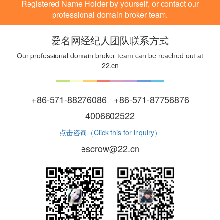
Registered Name Holder by yourself, or contact our
professional domain broker team.
爱名网经纪人团队联系方式
Our professional domain broker team can be reached out at
22.cn
+86-571-88276086 +86-571-87756876
4006602522
点击咨询（Click this for inquiry）
escrow@22.cn